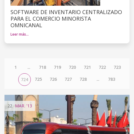
SOFTWARE DE INVENTARIO CENTRALIZADO
PARA EL COMERCIO MINORISTA
OMNICANAL
Leer más…
1
...
718
719
720
721
722
723
725
726
727
728
...
783
724
22
MAR.
'13