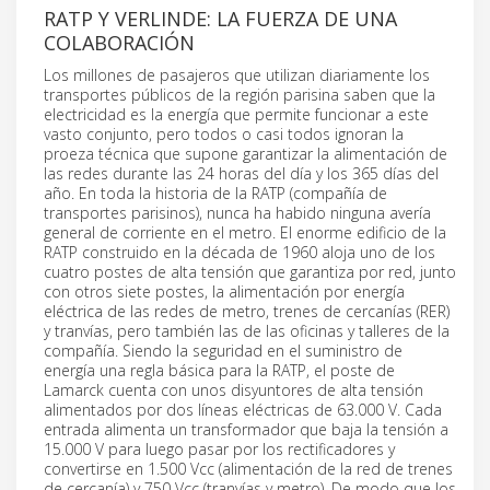
RATP Y VERLINDE: LA FUERZA DE UNA
COLABORACIÓN
Los millones de pasajeros que utilizan diariamente los
transportes públicos de la región parisina saben que la
electricidad es la energía que permite funcionar a este
vasto conjunto, pero todos o casi todos ignoran la
proeza técnica que supone garantizar la alimentación de
las redes durante las 24 horas del día y los 365 días del
año. En toda la historia de la RATP (compañía de
transportes parisinos), nunca ha habido ninguna avería
general de corriente en el metro. El enorme edificio de la
RATP construido en la década de 1960 aloja uno de los
cuatro postes de alta tensión que garantiza por red, junto
con otros siete postes, la alimentación por energía
eléctrica de las redes de metro, trenes de cercanías (RER)
y tranvías, pero también las de las oficinas y talleres de la
compañía. Siendo la seguridad en el suministro de
energía una regla básica para la RATP, el poste de
Lamarck cuenta con unos disyuntores de alta tensión
alimentados por dos líneas eléctricas de 63.000 V. Cada
entrada alimenta un transformador que baja la tensión a
15.000 V para luego pasar por los rectificadores y
convertirse en 1.500 Vcc (alimentación de la red de trenes
de cercanía) y 750 Vcc (tranvías y metro). De modo que los