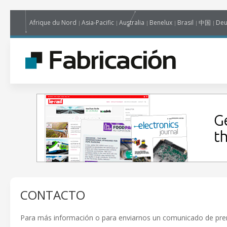
Afrique du Nord
Asia-Pacific
Australia
Benelux
Brasil
中国
Deu
CONTACTO
Para más información o para enviarnos un comunicado de prens