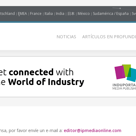
tschland
EMEA
France
Italia
India
日本
México
Sudamérica / España
Sv
NOTICIAS
ARTÍCULOS EN PROFUNDI
a, por favor envíe un e-mail a:
editor@ipmediaonline.com