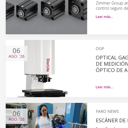
Zimmer Group amp
control seguro de
Leer más…
06
OGP
AGO.
'26
OPTICAL GAG
DE MEDICIÓN
ÓPTICO DE 
.
Leer más…
06
FARO NEWS
AGO.
'26
ESCÁNER DE