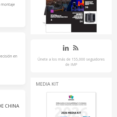
l montaje
recisión en
Únete a los más de 155,000 seguidores
de IMP
MEDIA KIT
DE CHINA
.