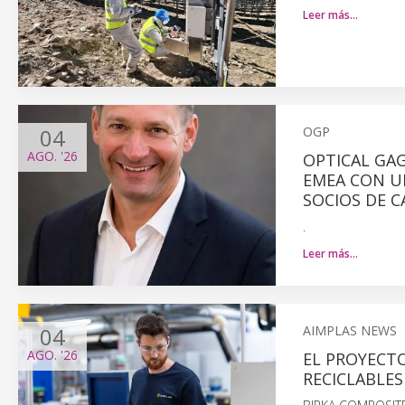
Leer más…
04
OGP
AGO.
'26
OPTICAL GA
EMEA CON UN
SOCIOS DE C
.
Leer más…
04
AIMPLAS NEWS
AGO.
'26
EL PROYECT
RECICLABLES