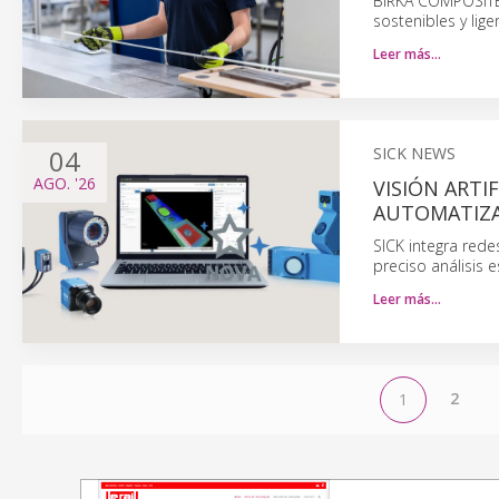
BIRKA COMPOSITE
sostenibles y lig
Leer más…
04
SICK NEWS
AGO.
'26
VISIÓN ARTI
AUTOMATIZ
SICK integra red
preciso análisis 
Leer más…
2
1