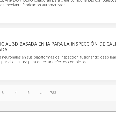
S, AIMPLAS y IDEKO colaboran para crear componentes compuesto
eros mediante fabricación automatizada.
FICIAL 3D BASADA EN IA PARA LA INSPECCIÓN DE CAL
ADA
es neuronales en sus plataformas de inspección, fusionando deep lea
espacial de altura para detectar defectos complejos.
3
4
5
...
783