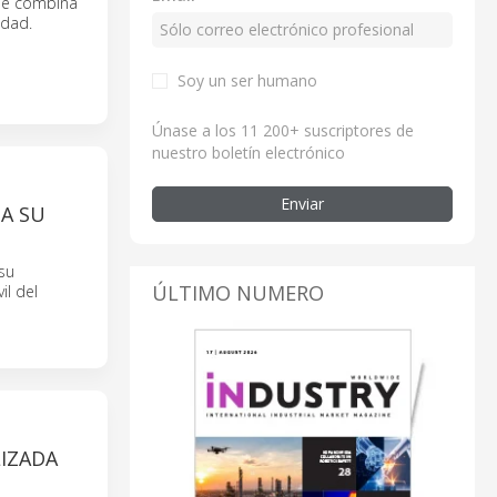
ue combina
idad.
Soy un ser humano
Únase a los 11 200+ suscriptores de
nuestro boletín electrónico
Enviar
A SU
su
ÚLTIMO NUMERO
il del
LIZADA