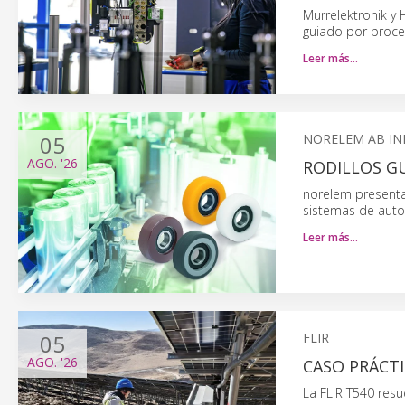
Murrelektronik y 
guiado por proce
Leer más…
05
NORELEM AB IN
AGO.
'26
RODILLOS GU
norelem presenta 
sistemas de autom
Leer más…
05
FLIR
AGO.
'26
CASO PRÁCT
La FLIR T540 res