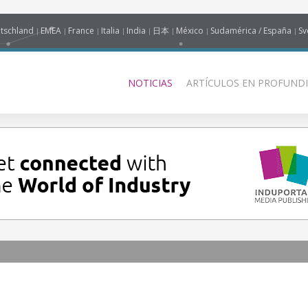
tschland
EMEA
France
Italia
India
日本
México
Sudamérica / España
Sv
NOTICIAS
ARTÍCULOS EN PROFUNDI