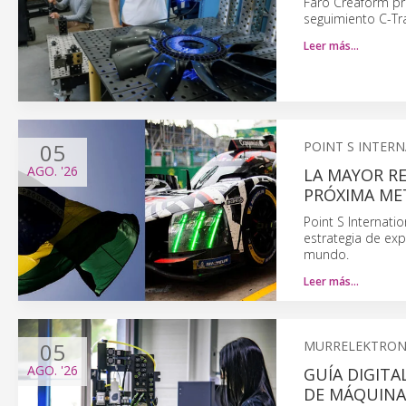
Faro Creaform pr
seguimiento C-Tra
Leer más…
05
POINT S INTER
AGO.
'26
LA MAYOR R
PRÓXIMA ME
Point S Internati
estrategia de exp
mundo.
Leer más…
05
MURRELEKTRON
AGO.
'26
GUÍA DIGITA
DE MÁQUINA