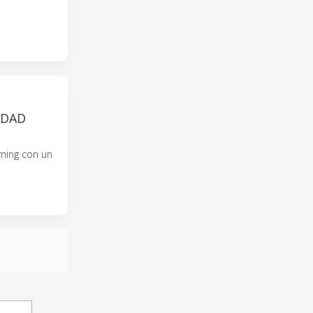
s
IDAD
rning con un