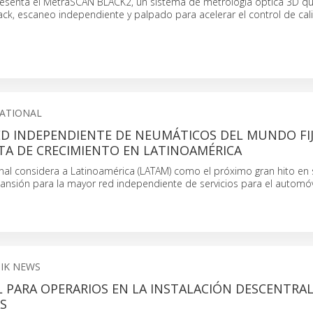
esenta el MetraSCAN BLACK2, un sistema de metrología óptica 3D q
ck, escaneo independiente y palpado para acelerar el control de cal
NATIONAL
ED INDEPENDIENTE DE NEUMÁTICOS DEL MUNDO FIJ
TA DE CRECIMIENTO EN LATINOAMÉRICA
onal considera a Latinoamérica (LATAM) como el próximo gran hito en 
ansión para la mayor red independiente de servicios para el automóv
IK NEWS
L PARA OPERARIOS EN LA INSTALACIÓN DESCENTRA
S