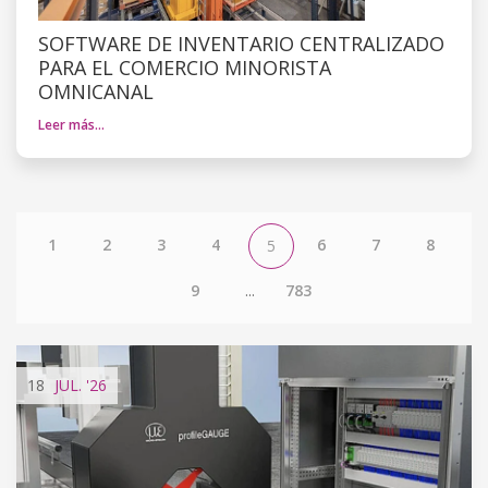
SOFTWARE DE INVENTARIO CENTRALIZADO
PARA EL COMERCIO MINORISTA
OMNICANAL
Leer más…
1
2
3
4
6
7
8
5
9
...
783
18
JUL.
'26