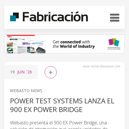
www.revista-fabricacion.com
19
JUN.
'26
WEBASTO NEWS
POWER TEST SYSTEMS LANZA EL
900 EX POWER BRIDGE
Webasto presenta el 900 EX Power Bridge, una
solución de integración que acopla unidades de