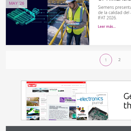
MAY
'26
Siemens presenta
de la calidad del
IFAT 2026.
Leer más…
2
1