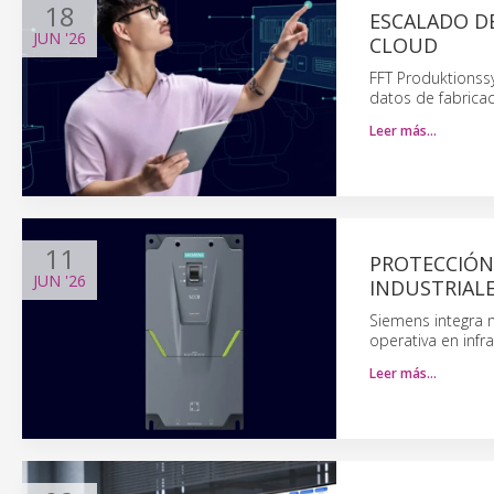
18
ESCALADO DE
JUN
'26
CLOUD
FFT Produktionss
datos de fabrica
Leer más…
11
PROTECCIÓN
JUN
'26
INDUSTRIAL
Siemens integra m
operativa en infra
Leer más…