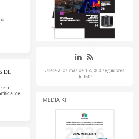
una
Únete a los más de 155,000 seguidores
S DE
de IMP
ución
tificial de
MEDIA KIT