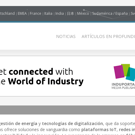
tschland
EMEA
France
Italia
India
日本
México
Sudamérica / España
Sv
NOTICIAS
ARTÍCULOS EN PROFUNDI
gestión de energía
y
tecnologías de digitalización
, que da soport
ns ofrece soluciones de vanguardia como
plataformas IoT
,
redes i