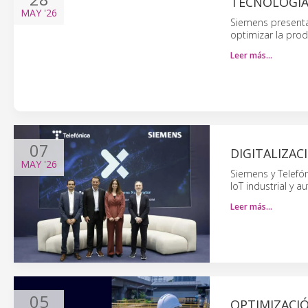
TECNOLOGÍAS
MAY
'26
Siemens presenta 
optimizar la prod
Leer más…
07
DIGITALIZA
MAY
'26
Siemens y Telefón
IoT industrial y 
Leer más…
05
OPTIMIZACI