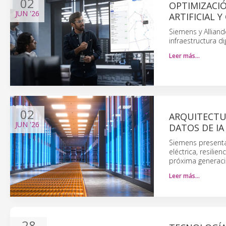
02
OPTIMIZACIÓ
JUN
'26
ARTIFICIAL 
Siemens y Alliand
infraestructura d
Leer más…
02
ARQUITECTU
JUN
'26
DATOS DE IA
Siemens presenta 
eléctrica, resilie
próxima generaci
Leer más…
28