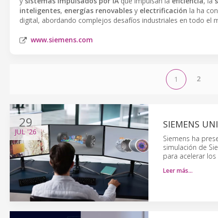
y
sistemas impulsados por IA
que impulsan la
eficiencia
, la
inteligentes
,
energías renovables
y
electrificación
la ha con
digital, abordando complejos desafíos industriales en todo el
www.siemens.com
2
1
29
SIEMENS UNI
JUL
'26
Siemens ha prese
simulación de Sie
para acelerar los 
Leer más…