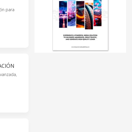
ión para
ACIÓN
avanzada,