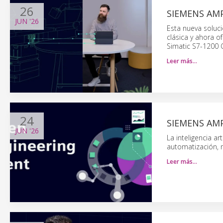
26
SIEMENS AMP
JUN
'26
Esta nueva soluc
clásica y ahora o
Simatic S7-1200 
Leer más…
24
SIEMENS AMP
JUN
'26
La inteligencia ar
automatización, m
Leer más…