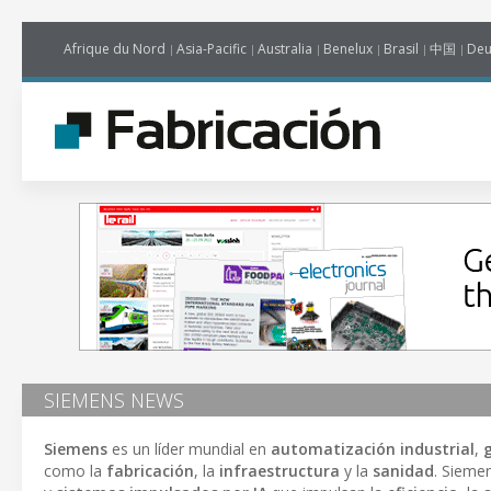
Afrique du Nord
Asia-Pacific
Australia
Benelux
Brasil
中国
Deu
SIEMENS NEWS
Siemens
es un líder mundial en
automatización industrial
,
como la
fabricación
, la
infraestructura
y la
sanidad
. Sieme