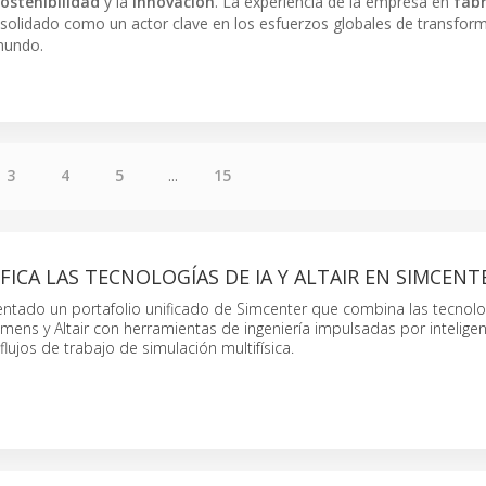
sostenibilidad
y la
innovación
. La experiencia de la empresa en
fábr
solidado como un actor clave en los esfuerzos globales de transfor
 mundo.
3
4
5
...
15
FICA LAS TECNOLOGÍAS DE IA Y ALTAIR EN SIMCENT
ntado un portafolio unificado de Simcenter que combina las tecnolo
mens y Altair con herramientas de ingeniería impulsadas por inteligenci
flujos de trabajo de simulación multifísica.