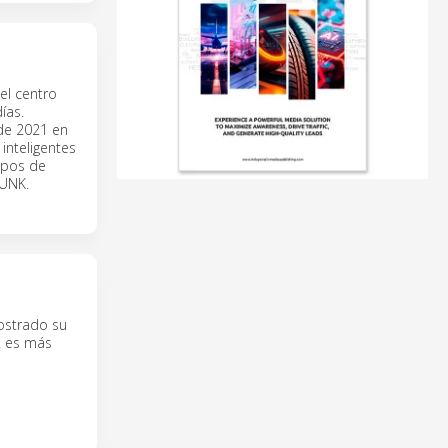
el centro
ías.
de 2021 en
inteligentes
mpos de
HUNK.
ostrado su
2 es más