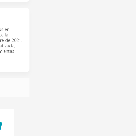
os en
ce la
bre de 2021.
atizada,
amientas