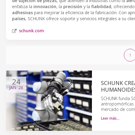
de sujeción de piezas
, que atienden a industrias como la
aer
enfatiza la
innovación
, la
precisión
y la
fiabilidad
, ofreciend
adhesivas
para mejorar la eficiencia de la fabricación. Con 
países
, SCHUNK ofrece soporte y servicios integrales a su clien
schunk.com
1
24
SCHUNK CRE
JAN
'26
HUMANOIDE
SCHUNK funda SC
antropomórficas 
mercado de comp
Leer más…