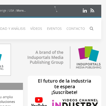
erige
USA
More...
DAD Y ANÁLISIS
VÍDEOS
EVENTOS
CONTACTO
El futuro de la industria
te espera
¡Suscríbete!
Su amplia
oluciones