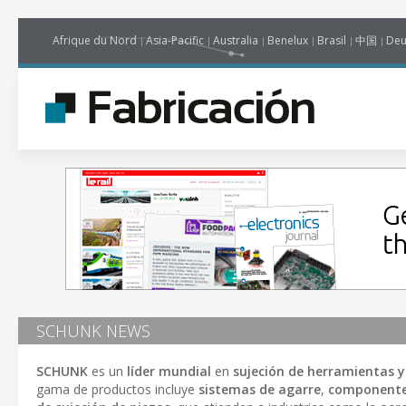
Afrique du Nord
Asia-Pacific
Australia
Benelux
Brasil
中国
Deu
SCHUNK NEWS
SCHUNK
es un
líder mundial
en
sujeción de herramientas y
gama de productos incluye
sistemas de agarre
,
componente