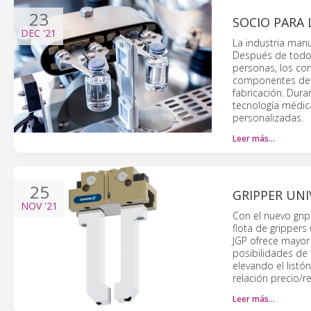
23
SOCIO PARA 
DEC
'21
La industria manu
Después de todo,
personas, los com
componentes de a
fabricación. Dura
tecnología médic
personalizadas.
Leer más…
25
GRIPPER UN
NOV
'21
Con el nuevo gri
flota de grippers
JGP ofrece mayor 
posibilidades de 
elevando el listó
relación precio/r
Leer más…