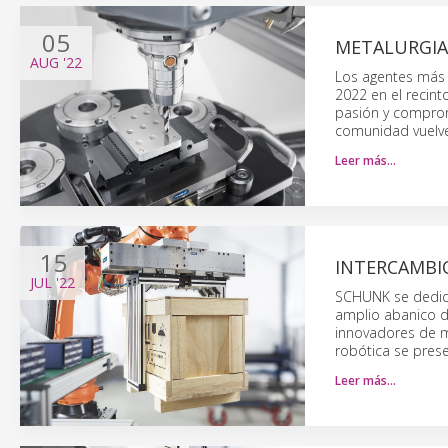
05
METALURGIA:
AUG
'22
Los agentes más r
2022 en el recin
pasión y compromi
comunidad vuelve
Leer más…
15
INTERCAMBI
JUL
'22
SCHUNK se dedicó
amplio abanico d
innovadores de ma
robótica se prese
Leer más…