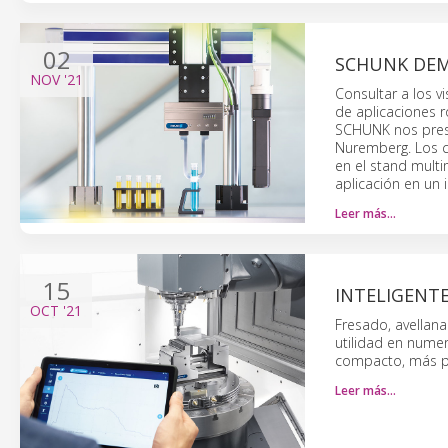
02
SCHUNK DEM
NOV
'21
Consultar a los v
de aplicaciones r
SCHUNK nos prese
Nuremberg. Los c
en el stand multi
aplicación en un
Leer más…
15
INTELIGENTE
OCT
'21
Fresado, avellan
utilidad en nume
compacto, más po
Leer más…