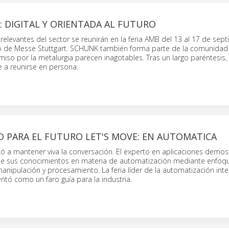
 DIGITAL Y ORIENTADA AL FUTURO
elevantes del sector se reunirán en la feria AMB del 13 al 17 de sep
to de Messe Stuttgart. SCHUNK también forma parte de la comunidad
so por la metalurgia parecen inagotables. Tras un largo paréntesis, 
 a reunirse en persona.
O PARA EL FUTURO LET'S MOVE: EN AUTOMATICA
 a mantener viva la conversación. El experto en aplicaciones demost
e sus conocimientos en materia de automatización mediante enfoq
nipulación y procesamiento. La feria líder de la automatización intel
ntó como un faro guía para la industria.