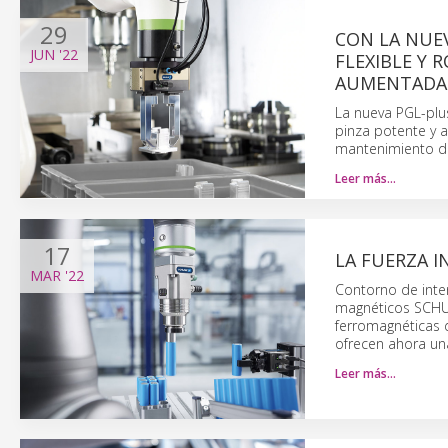
29
CON LA NUE
JUN
'22
FLEXIBLE Y
AUMENTADA
La nueva PGL-plu
pinza potente y a
mantenimiento de 
Leer más…
17
LA FUERZA I
MAR
'22
Contorno de inter
magnéticos SCHUN
ferromagnéticas d
ofrecen ahora una
Leer más…