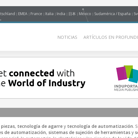
tschland
EMEA
France
Italia
India
日本
México
Sudamérica / España
Sv
NOTICIAS
ARTÍCULOS EN PROFUNDI
 piezas
,
tecnología de agarre
y
tecnología de automatización
. 
s de automatización
,
sistemas de sujeción de herramientas
y
s