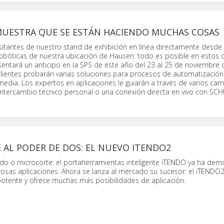
UESTRA QUE SE ESTÁN HACIENDO MUCHAS COSAS
isitantes de nuestro stand de exhibición en línea directamente desde 
obóticas de nuestra ubicación de Hausen: todo es posible en estos d
ntará un anticipo en la SPS de este año del 23 al 25 de noviembre 
lientes probarán varias soluciones para procesos de automatización 
media. Los expertos en aplicaciones le guiarán a través de varios ca
 intercambio técnico personal o una conexión directa en vivo con SC
 AL PODER DE DOS: EL NUEVO ITENDO2
ado o microcorte: el portaherramientas inteligente iTENDO ya ha dem
rosas aplicaciones. Ahora se lanza al mercado su sucesor: el iTENDO
tente y ofrece muchas más posibilidades de aplicación.