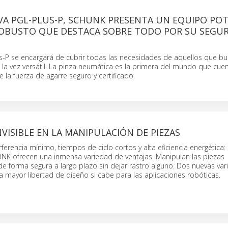
VA PGL-PLUS-P, SCHUNK PRESENTA UN EQUIPO POT
 ROBUSTO QUE DESTACA SOBRE TODO POR SU SEGU
s-P se encargará de cubrir todas las necesidades de aquellos que b
 la vez versátil. La pinza neumática es la primera del mundo que cuen
la fuerza de agarre seguro y certificado.
NVISIBLE EN LA MANIPULACIÓN DE PIEZAS
ferencia mínimo, tiempos de ciclo cortos y alta eficiencia energética: 
K ofrecen una inmensa variedad de ventajas. Manipulan las piezas
e forma segura a largo plazo sin dejar rastro alguno. Dos nuevas var
 mayor libertad de diseño si cabe para las aplicaciones robóticas.