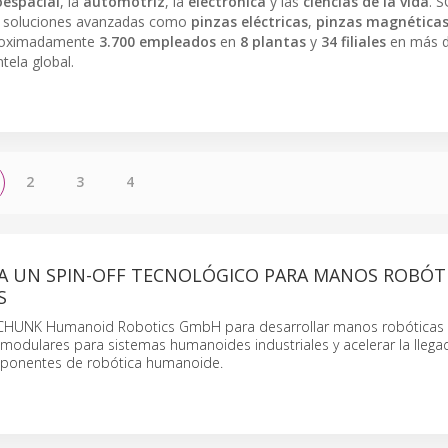
oespacial
, la
automotriz
, la
electrónica
y las
ciencias de la vida
. 
o soluciones avanzadas como
pinzas eléctricas
,
pinzas magnética
aproximadamente
3.700 empleados
en
8 plantas
y
34 filiales
en más 
tela global.
2
3
4
A UN SPIN-OFF TECNOLÓGICO PARA MANOS ROBÓT
S
HUNK Humanoid Robotics GmbH para desarrollar manos robóticas
modulares para sistemas humanoides industriales y acelerar la llega
onentes de robótica humanoide.