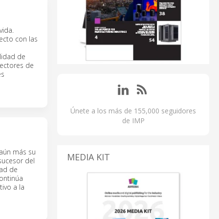
vida.
ecto con las
lidad de
sectores de
es
Únete a los más de 155,000 seguidores
de IMP
 aún más su
MEDIA KIT
sucesor del
dad de
continúa
ivo a la