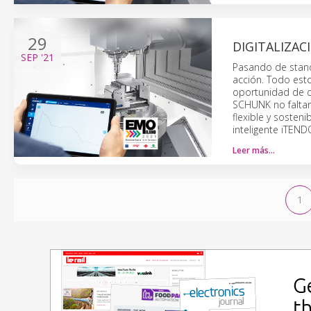
29
DIGITALIZAC
SEP
'21
Pasando de stand
acción. Todo esto
oportunidad de di
SCHUNK no faltar
flexible y sosten
inteligente iTEN
Leer más…
1