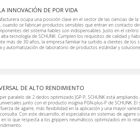
LA INNOVACIÓN DE POR VIDA
facturera ocupa una posición clave en el sector de las ciencias de la 
 cuando se fabrican productos sensibles que entran en contacto dir
ponentes del sistema fiables son indispensables. Justo en el centro:
lta tecnología de SCHUNK. Cumplen los requisitos de calidad y fiabi
nte más de 30 años, la empresa familiar ha surtido a clientes de los 
a y automatización de laboratorio de productos estándar y solucion
IVERSAL DE ALTO RENDIMIENTO
pper paralelo de 2 dedos optimizado JGP-P, SCHUNK está ampliando
 universales junto con el producto insignia PGN-plus-P de SCHUNK. El 
fuerza de agarre, más flexibilidad en la aplicación y una mayor varie
consulta. Con este desarrollo, el especialista en sistemas de agarre 
n en lo que respecta a los grippers neumáticos optimizados en lo relat
endimiento.