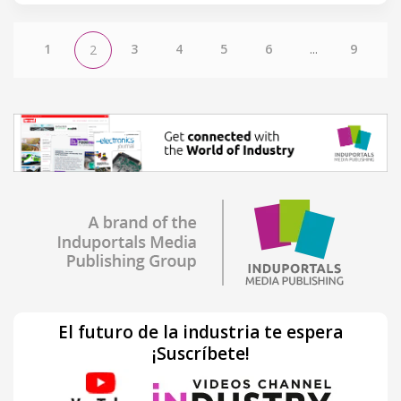
1
3
4
5
6
...
9
2
El futuro de la industria te espera
¡Suscríbete!