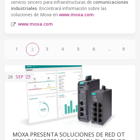
servicio sincero para infraestructuras de
comunicaciones
industriales
. Encontrará información sobre las
soluciones de Moxa en
www.moxa.com
.
www.moxa.com
1
3
4
5
6
...
9
2
26
SEP
'25
MOXA PRESENTA SOLUCIONES DE RED OT