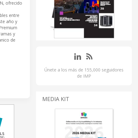
N, ofrecido
bles entre
ste año y
e Premium
gramas y
anico de
Únete a los más de 155,000 seguidores
de IMP
MEDIA KIT