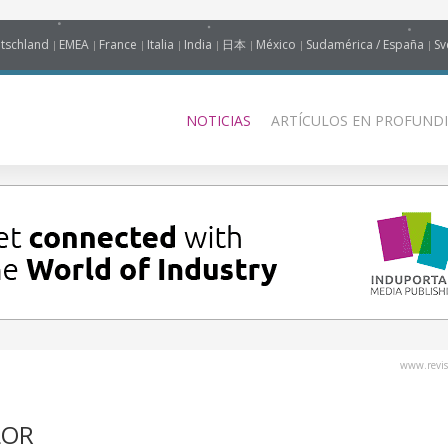
tschland
EMEA
France
Italia
India
日本
México
Sudamérica / España
Sv
NOTICIAS
ARTÍCULOS EN PROFUNDI
www.revis
LOR