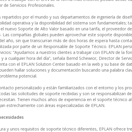
r de Servicios Profesionales.
 repartidos por el mundo y sus departamentos de ingeniería de diseñ
ilidad operativa y la disponibilidad del sistema son fundamentales; t
n el nuevo Soporte de Alto Valor basado en una tarifa, el proveedor d
. Las compañías globales pueden aprovechar este soporte disponibl
el año, sin que transcurran más de dos horas de espera hasta conta
nalizada por parte de un Responsable de Soporte Técnico. EPLAN pers
rvicios: “Ayudamos a nuestros clientes a trabajar con EPLAN de la f
 y a cualquier hora del día”, señala Bernd Schewior, Director de Servi
enta con el EPLAN Solution Center basado en la web y su base de da
s pueden hallar soluciones y documentación buscando una palabra cla
 problema potencial.
tacto personalizado y están familiarizados con el entorno y los pro
 todas las solicitudes de soporte recibidas y son se responsabilizan de
cesitan. Tienen muchos años de experiencia en el soporte técnico al c
ajan estrechamente con áreas especializadas de EPLAN.
 necesidades
ra y unos requisitos de soporte técnico diferentes, EPLAN ofrece tre