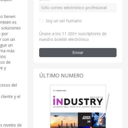
o tienen
Soy un ser humano
ambién es
e soluciones
Únase a los 11 200+ suscriptores de
e por
nuestro boletín electrónico
r con un
igue un
orma más
Enviar
cios
tos de
ve y
ÚLTIMO NUMERO
cesos del
liente y el
s niveles de