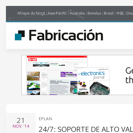
Afrique du Nord
Asia-Pacific
Australia
Benelux
Brasil
中国
Deu
21
EPLAN
NOV.
'14
24/7: SOPORTE DE ALTO VA