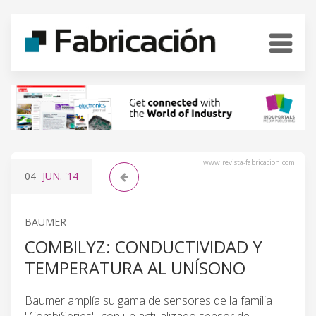
www.revista-fabricacion.com
04
JUN.
'14
BAUMER
COMBILYZ: CONDUCTIVIDAD Y
TEMPERATURA AL UNÍSONO
Baumer amplía su gama de sensores de la familia
"CombiSeries", con un actualizado sensor de