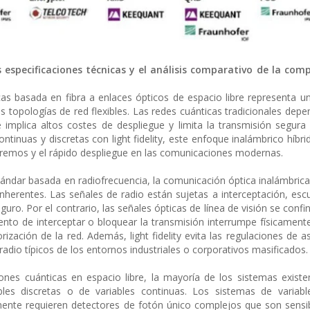
s especificaciones técnicas y el análisis comparativo de la com
icas basada en fibra a enlaces ópticos de espacio libre representa u
las topologías de red flexibles. Las redes cuánticas tradicionales dep
e implica altos costes de despliegue y limita la transmisión segur
ontinuas y discretas con light fidelity, este enfoque inalámbrico híbr
 extremos y el rápido despliegue en las comunicaciones modernas.
ándar basada en radiofrecuencia, la comunicación óptica inalámbrica
a inherentes. Las señales de radio están sujetas a interceptación, esc
guro. Por el contrario, las señales ópticas de línea de visión se conf
ntento de interceptar o bloquear la transmisión interrumpe físicamente
zación de la red. Además, light fidelity evita las regulaciones de a
radio típicos de los entornos industriales o corporativos masificados.
nes cuánticas en espacio libre, la mayoría de los sistemas exist
bles discretas o de variables continuas. Los sistemas de variabl
ente requieren detectores de fotón único complejos que son sensib