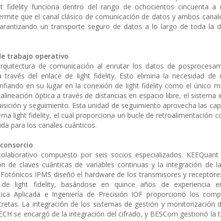
t fidelity funciona dentro del rango de ochocientos cincuenta a 
ermite que el canal clásico de comunicación de datos y ambos canal
arantizando un transporte seguro de datos a lo largo de toda la di
 de trabajo operativo
a arquitectura de comunicación al enrutar los datos de posprocesa
 través del enlace de light fidelity. Esto elimina la necesidad de
fiando en su lugar en la conexión de light fidelity como el único m
lineación óptica a través de distancias en espacio libre, el sistema 
isición y seguimiento. Esta unidad de seguimiento aprovecha las ca
ema light fidelity, el cual proporciona un bucle de retroalimentación 
ida para los canales cuánticos.
 consorcio
colaborativo compuesto por seis socios especializados. KEEQuant 
ión de claves cuánticas de variables continuas y la integración de l
s Fotónicos IPMS diseñó el hardware de los transmisores y receptores
e light fidelity, basándose en quince años de experiencia en
ptica Aplicada e Ingeniería de Precisión IOF proporcionó los com
scretas. La integración de los sistemas de gestión y monitorización 
CH se encargó de la integración del cifrado, y BESCom gestionó la t