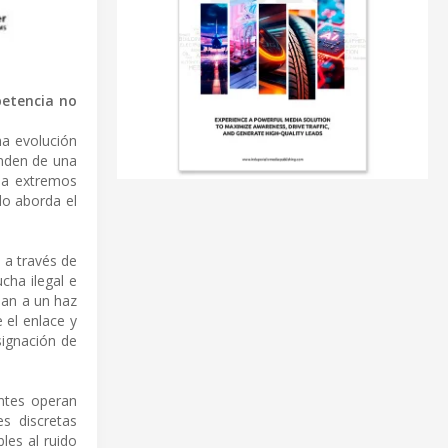
petencia no
na evolución
enden de una
a a extremos
ido aborda el
 a través de
ucha ilegal e
inan a un haz
 el enlace y
signación de
entes operan
es discretas
les al ruido