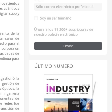
novecientos
es cuánticos
gital supply
Soy un ser humano
Únase a los 11 200+ suscriptores de
miento de la
nuestro boletín electrónico
 un canal de
edio para el
Enviar
incorpora un
pacidades de
continua para
ÚLTIMO NUMERO
gestionó la
a gestión de
 ópticos, la
 ingeniería
ponentes de
de redes fue
ransición de