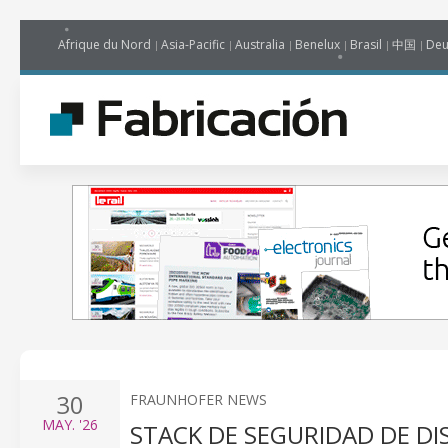
Afrique du Nord
Asia-Pacific
Australia
Benelux
Brasil
中国
Deu
30
FRAUNHOFER NEWS
MAY.
'26
STACK DE SEGURIDAD DE DI