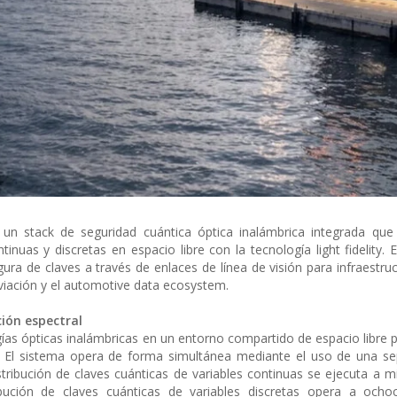
un stack de seguridad cuántica óptica inalámbrica integrada que
tinuas y discretas en espacio libre con la tecnología light fidelity. 
gura de claves a través de enlaces de línea de visión para infraestruc
 aviación y el automotive data ecosystem.
ción espectral
gías ópticas inalámbricas en un entorno compartido de espacio libre p
s. El sistema opera de forma simultánea mediante el uso de una s
stribución de claves cuánticas de variables continuas se ejecuta a mi
bución de claves cuánticas de variables discretas opera a ochoc