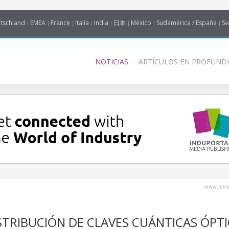
tschland
EMEA
France
Italia
India
日本
México
Sudamérica / España
Sv
NOTICIAS
ARTÍCULOS EN PROFUNDI
www.revis
STRIBUCIÓN DE CLAVES CUÁNTICAS ÓPT