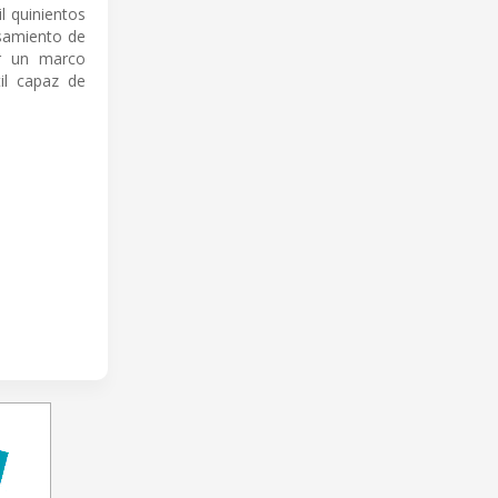
l quinientos
esamiento de
or un marco
il capaz de