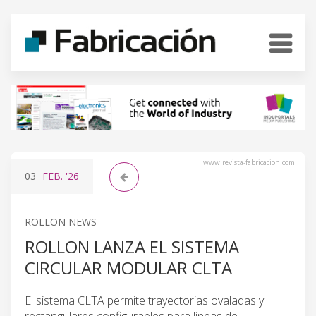
www.revista-fabricacion.com
03
FEB.
'26
ROLLON NEWS
ROLLON LANZA EL SISTEMA
CIRCULAR MODULAR CLTA
El sistema CLTA permite trayectorias ovaladas y
rectangulares configurables para líneas de