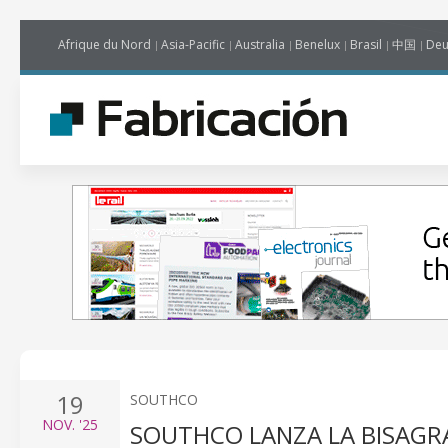
Afrique du Nord
Asia-Pacific
Australia
Benelux
Brasil
中国
Deu
19
SOUTHCO
NOV.
'25
SOUTHCO LANZA LA BISAGR