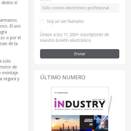
 dedos si
 armarios
Soy un ser humano
oso. El uso
agra
Únase a los 11 200+ suscriptores de
zo o por el
nuestro boletín electrónico
cian de la
Enviar
a solo
 motor de
de montaje
ÚLTIMO NUMERO
pa segura y
l