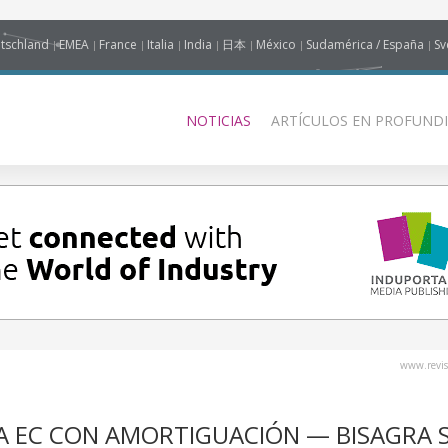
tschland
EMEA
France
Italia
India
日本
México
Sudamérica / España
Sv
NOTICIAS
ARTÍCULOS EN PROFUNDI
www.revis
A EC CON AMORTIGUACIÓN — BISAGRA 