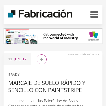
www.revista-fabricacion.com
13
JUN.
'17
BRADY
MARCAJE DE SUELO RÁPIDO Y
SENCILLO CON PAINTSTRIPE
Las nuevas plantillas PaintStripe de Brady
Corporation para el marcaje de suelo se han