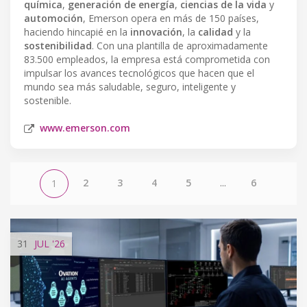
química
,
generación de energía
,
ciencias de la vida
y
automoción
, Emerson opera en más de 150 países,
haciendo hincapié en la
innovación
, la
calidad
y la
sostenibilidad
. Con una plantilla de aproximadamente
83.500 empleados, la empresa está comprometida con
impulsar los avances tecnológicos que hacen que el
mundo sea más saludable, seguro, inteligente y
sostenible.
www.emerson.com
2
3
4
5
...
6
1
31
JUL
'26