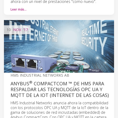
ahora con un nivel de prestaciones "como nuevo".
Leer más…
10
NOV.
'17
HMS INDUSTRIAL NETWORKS AB
®
ANYBUS
COMPACTCOM ™ DE HMS PARA
RESPALDAR LAS TECNOLOGÍAS OPC UA Y
MQTT DE LA IOT (INTERNET DE LAS COSAS)
HMS Industrial Networks anuncia ahora la compatibilidad
con los protocolos OPC UA y MQTT de la IoT dentro de la
gama de soluciones de red incrustadas (embedded) de
Anybus CompactCom. Con OPC UA y MQTT en la cartera,