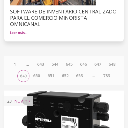
SOFTWARE DE INVENTARIO CENTRALIZADO
PARA EL COMERCIO MINORISTA
OMNICANAL
Leer más…
1
...
643
644
645
646
647
648
650
651
652
653
...
783
649
23
NOV.
'17