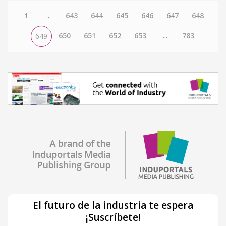
1
...
643
644
645
646
647
648
650
651
652
653
...
783
649
El futuro de la industria te espera
¡Suscríbete!