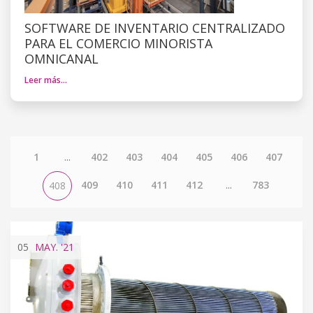
SOFTWARE DE INVENTARIO CENTRALIZADO
PARA EL COMERCIO MINORISTA
OMNICANAL
Leer más…
1
...
402
403
404
405
406
407
409
410
411
412
...
783
408
05
MAY.
'21