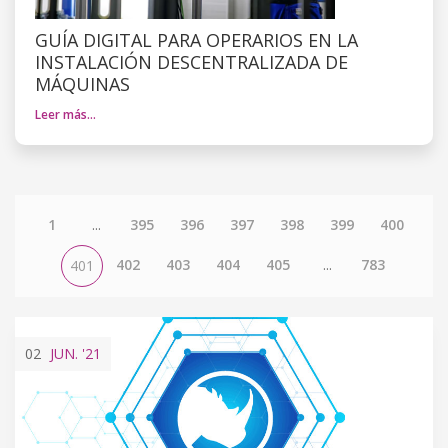
GUÍA DIGITAL PARA OPERARIOS EN LA
INSTALACIÓN DESCENTRALIZADA DE
MÁQUINAS
Leer más…
1
...
395
396
397
398
399
400
402
403
404
405
...
783
401
02
JUN.
'21