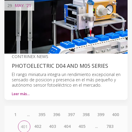
29
MAY.
'21
CONTRINEX NEWS
PHOTOELECTRIC D04 AND M05 SERIES
El rango miniatura integra un rendimiento excepcional en
sensado de posicion y presencia en el más pequeño y
autónomo sensor fotoeléctrico en el mercado.
Leer más…
1
...
395
396
397
398
399
400
402
403
404
405
...
783
401