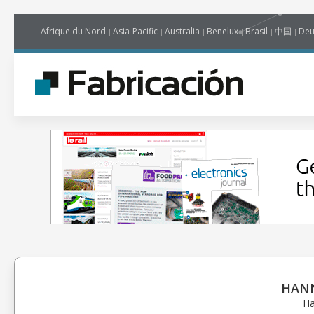
Afrique du Nord
Asia-Pacific
Australia
Benelux
Brasil
中国
Deu
HANN
Ha