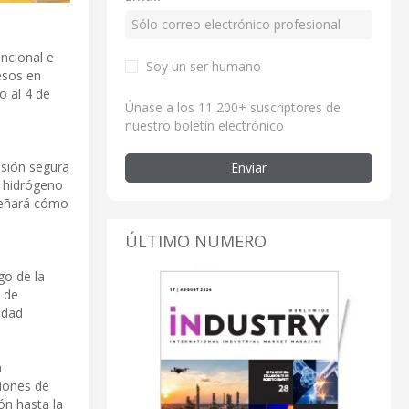
ncional e
Soy un ser humano
cesos en
o al 4 de
Únase a los 11 200+ suscriptores de
nuestro boletín electrónico
isión segura
Enviar
e hidrógeno
nseñará cómo
ÚLTIMO NUMERO
go de la
 de
idad
a
ciones de
ón hasta la