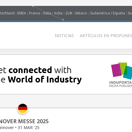
tschland
EMEA
France
Italia
India
日本
México
Sudamérica / España
Sv
NOTICIAS
ARTÍCULOS EN PROFUNDI
OVER MESSE 2025
nnover • 31 MAR '25