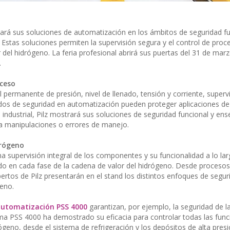
tará sus soluciones de automatización en los ámbitos de seguridad fu
o. Estas soluciones permiten la supervisión segura y el control de pro
 del hidrógeno. La feria profesional abrirá sus puertas del 31 de marz
.
oceso
l permanente de presión, nivel de llenado, tensión y corriente, superv
ados de seguridad en automatización pueden proteger aplicaciones d
ia industrial, Pilz mostrará sus soluciones de seguridad funcional y e
 a manipulaciones o errores de manejo.
drógeno
a supervisión integral de los componentes y su funcionalidad a lo lar
do en cada fase de la cadena de valor del hidrógeno. Desde procesos
pertos de Pilz presentarán en el stand los distintos enfoques de segur
eno.
automatización PSS 4000
garantizan, por ejemplo, la seguridad de l
tema PSS 4000 ha demostrado su eficacia para controlar todas las fun
geno, desde el sistema de refrigeración y los depósitos de alta presi