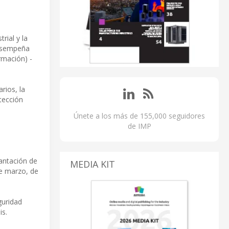
rial y la
desempeña
rmación) -
rios, la
tección
Únete a los más de 155,000 seguidores
de IMP
lantación de
MEDIA KIT
de marzo, de
guridad
is.