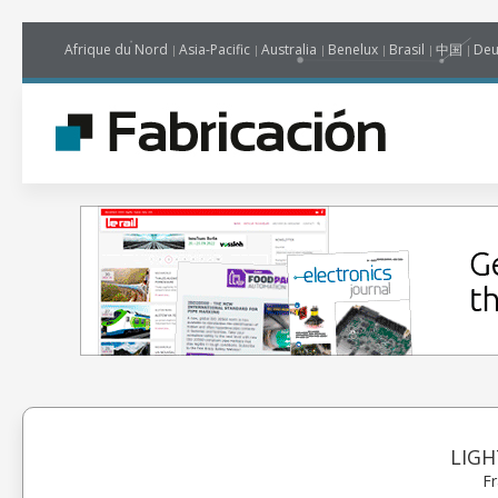
Afrique du Nord
Asia-Pacific
Australia
Benelux
Brasil
中国
Deu
LIGH
Fr