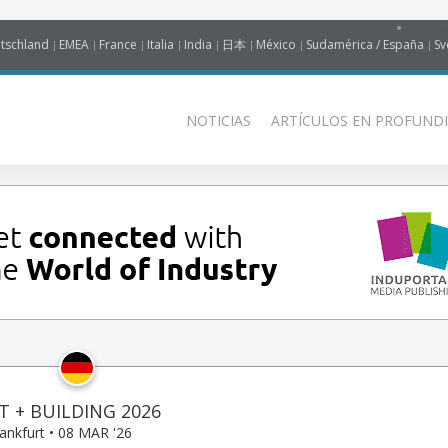
tschland
EMEA
France
Italia
India
日本
México
Sudamérica / España
Sv
NOTICIAS
ARTÍCULOS EN PROFUNDI
T + BUILDING 2026
ankfurt • 08 MAR '26