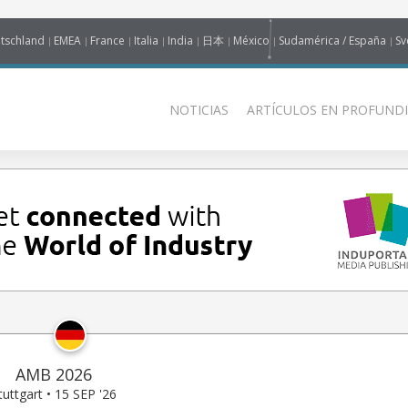
tschland
EMEA
France
Italia
India
日本
México
Sudamérica / España
Sv
NOTICIAS
ARTÍCULOS EN PROFUNDI
AMB 2026
tuttgart • 15 SEP '26