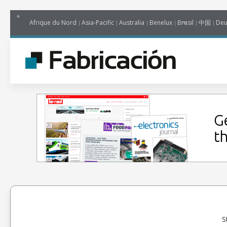
Afrique du Nord
Asia-Pacific
Australia
Benelux
Brasil
中国
Deu
S