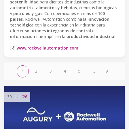
sostenibilidad
para clientes de industrias como la
automotriz
,
alimentos y bebidas
,
ciencias biológicas
y
petróleo y gas
. Con operaciones en más de
100
países
, Rockwell Automation combina la
innovación
tecnológica
con la experiencia en la industria para
ofrecer
soluciones integradas de control
e
información
que impulsan la
productividad industrial
.
www.rockwellautomation.com
2
3
4
5
...
9
1
30
JUL
'26