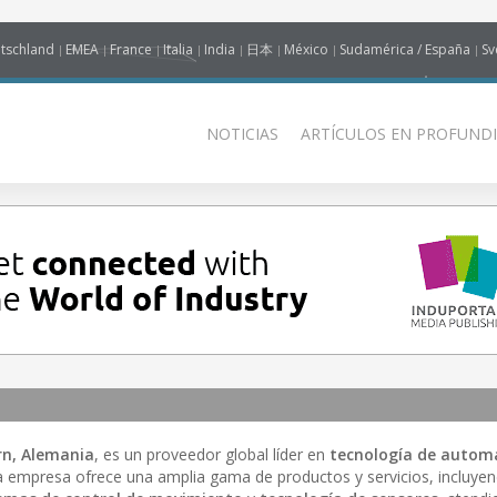
tschland
EMEA
France
Italia
India
日本
México
Sudamérica / España
Sv
NOTICIAS
ARTÍCULOS EN PROFUNDI
rn, Alemania
, es un proveedor global líder en
tecnología de autom
La empresa ofrece una amplia gama de productos y servicios, incluye