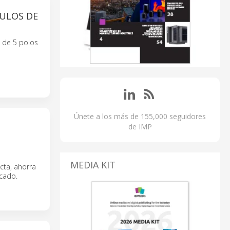
ULOS DE
 de 5 polos
Únete a los más de 155,000 seguidores
de IMP
MEDIA KIT
cta, ahorra
icado.