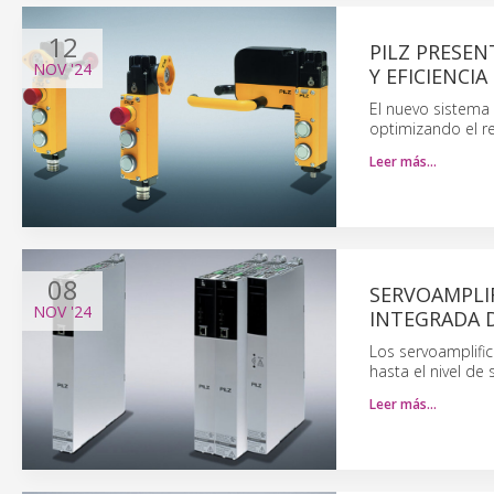
12
PILZ PRESE
NOV
'24
Y EFICIENCIA
El nuevo sistema
optimizando el r
Leer más…
08
SERVOAMPLIF
NOV
'24
INTEGRADA 
Los servoamplifi
hasta el nivel de 
Leer más…