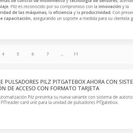
temas de control de movimiento
y
tecnología de sensores
, atend
laje
. Pilz es reconocido por su compromiso con la
innovación
y la
ridad de las máquinas
, la
eficiencia
y la
productividad
. Con prese
de capacitación
, asegurando un soporte a medida para su clientela g
4
5
6
7
...
11
E PULSADORES PILZ PITGATEBOX AHORA CON SIST
ÓN DE ACCESO CON FORMATO TARJETA
tomatización Pilz presenta su nueva variante con sistema de autoriz
PITreader card unit para la unidad de pulsadores PITgatebox.