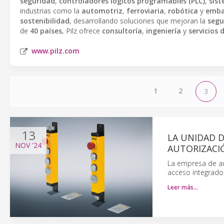
seguridad
,
controladores lógicos programables (PLC)
,
sis
industrias como la
automotriz
,
ferroviaria
,
robótica
y
emba
sostenibilidad
, desarrollando soluciones que mejoran la
segu
de
40 países
, Pilz ofrece
consultoría
,
ingeniería
y
servicios 
www.pilz.com
1
2
3
13
LA UNIDAD D
NOV
'24
AUTORIZACI
La empresa de au
acceso integrado 
Leer más…