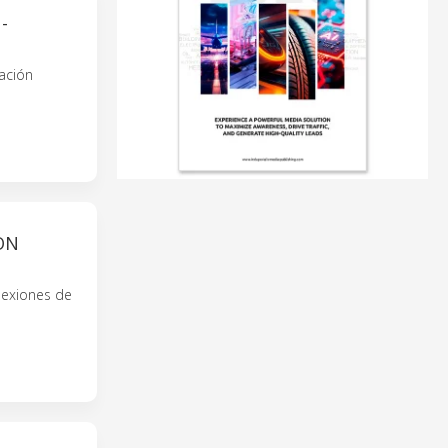
-
ación
ON
nexiones de