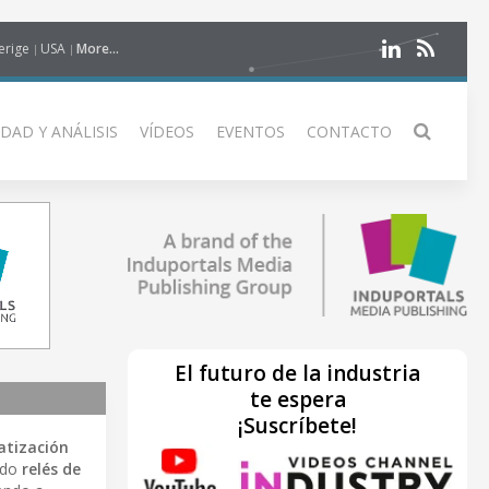
erige
USA
More...
DAD Y ANÁLISIS
VÍDEOS
EVENTOS
CONTACTO
El futuro de la industria
te espera
¡Suscríbete!
atización
ndo
relés de