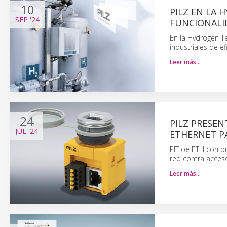
10
PILZ EN LA
SEP
'24
FUNCIONALI
En la Hydrogen T
industriales de e
Leer más…
24
PILZ PRESE
JUL
'24
ETHERNET P
PIT oe ETH con p
red contra acces
Leer más…