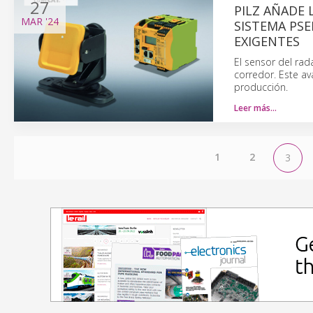
27
PILZ AÑADE 
MAR
'24
SISTEMA PS
EXIGENTES
El sensor del rad
corredor. Este av
producción.
Leer más…
1
2
3