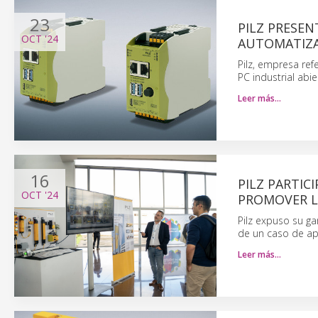
23
PILZ PRESEN
OCT
'24
AUTOMATIZA
Pilz, empresa ref
PC industrial ab
Leer más…
16
PILZ PARTIC
OCT
'24
PROMOVER LA
Pilz expuso su g
de un caso de apl
Leer más…