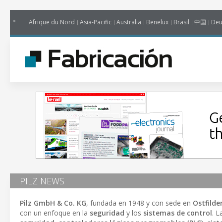
Afrique du Nord
Asia-Pacific
Australia
Benelux
Brasil
中国
Deu
PILZ NEWS
Pilz GmbH & Co. KG
, fundada en 1948 y con sede en
Ostfilde
con un enfoque en la
seguridad
y los
sistemas de control
. 