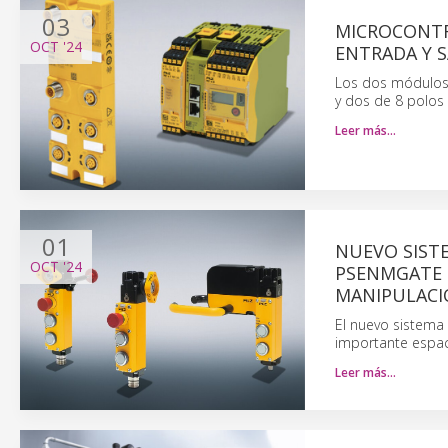
03
MICROCONTR
OCT
'24
ENTRADA Y S
Los dos módulos 
y dos de 8 polos 
Leer más…
01
NUEVO SIST
OCT
'24
PSENMGATE 
MANIPULACI
El nuevo sistema
importante espac
Leer más…