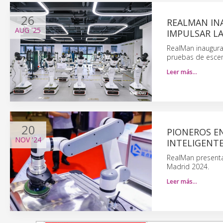
26
REALMAN IN
AUG
'25
IMPULSAR LA
RealMan inaugura
pruebas de escena
Leer más…
20
PIONEROS E
NOV
'24
INTELIGENT
RealMan presenta
Madrid 2024.
Leer más…