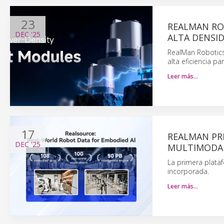
23
REALMAN RO
DEC
'25
ALTA DENSI
RealMan Robotics
alta eficiencia p
Leer más…
17
REALMAN PR
DEC
'25
MULTIMODAL
La primera plataf
incorporada.
Leer más…