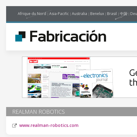
Afrique du Nord
Asia-Pacific
Australia
Benelux
Brasil
中国
Deu
REALMAN ROBOTICS
www.realman-robotics.com