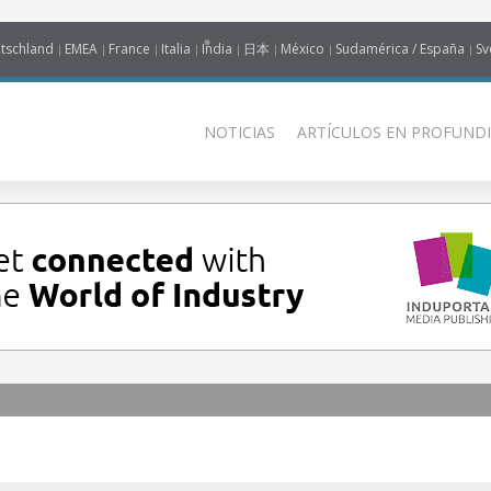
tschland
EMEA
France
Italia
India
日本
México
Sudamérica / España
Sv
NOTICIAS
ARTÍCULOS EN PROFUNDI