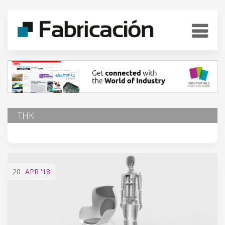
THK
20
APR
'18